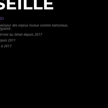
EILLE
DI
aisseur des enjeux locaux comme nationaux,
gialité.
triste au Sénat depuis 2017
epuis 2011
 à 2017