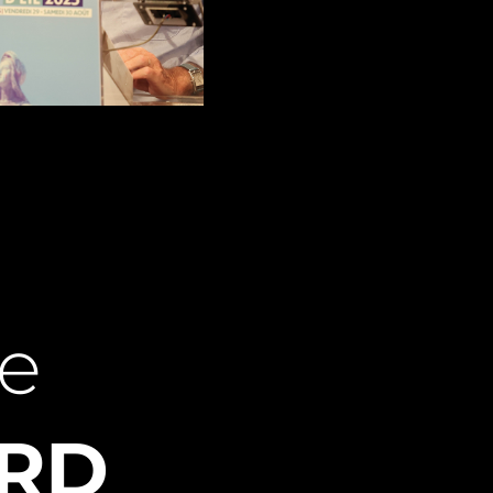
ie
ARD