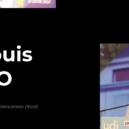
uis
O
Valenciennes (Nord)