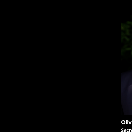
Oli
Secr