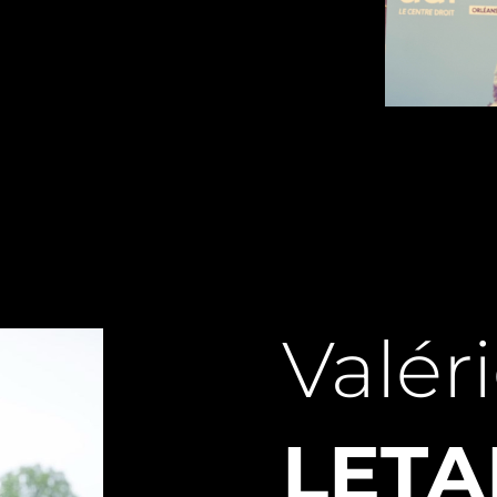
Valér
LET