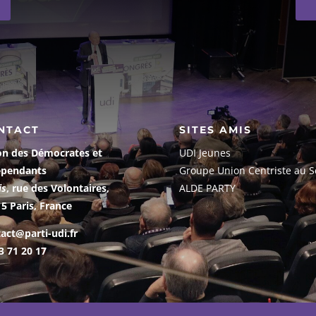
NTACT
SITES AMIS
on des Démocrates et
UDI Jeunes
épendants
G
roupe Union Centriste au S
is
, rue des Volontaires,
ALDE PARTY
5 Paris, France
act@parti-udi.fr
3 71 20 17