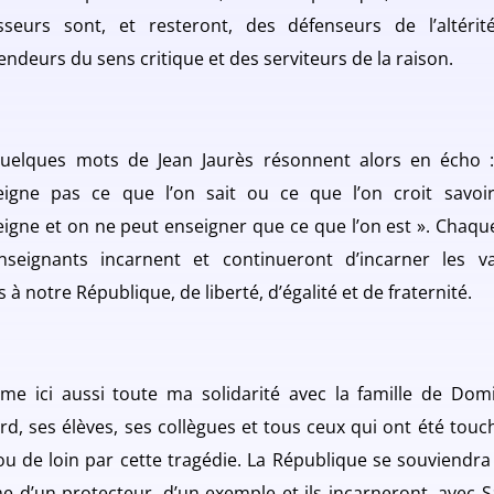
sseurs sont, et resteront, des défenseurs de l’altérit
endeurs du sens critique et des serviteurs de la raison.
uelques mots de Jean Jaurès résonnent alors en écho 
eigne pas ce que l’on sait ou ce que l’on croit savoi
eigne et on ne peut enseigner que ce que l’on est ». Chaque
nseignants incarnent et continueront d’incarner les va
 à notre République, de liberté, d’égalité et de fraternité.
rime ici aussi toute ma solidarité avec la famille de Dom
rd, ses élèves, ses collègues et tous ceux qui ont été touc
ou de loin par cette tragédie. La République se souviendra 
 d’un protecteur, d’un exemple et ils incarneront, avec 