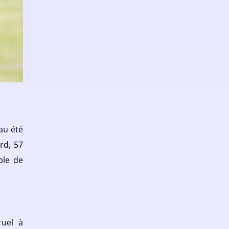
au été
rd, 57
ble de
ruel à