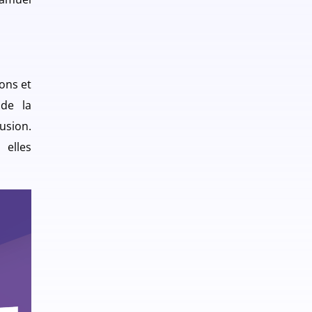
rons et
 de la
usion.
 elles