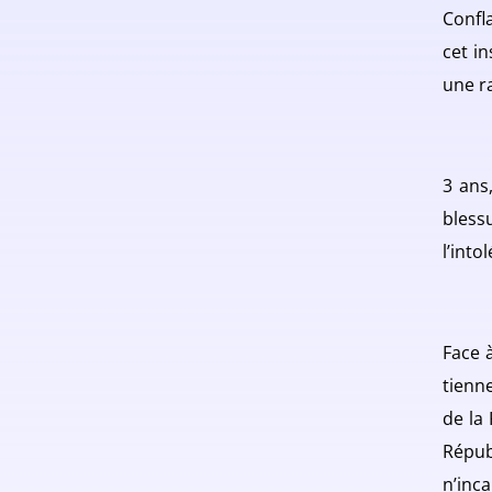
Confl
cet in
une ra
3 ans
bless
l’into
Face 
tienn
de la
Répub
n’inc