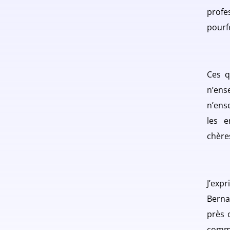
profe
pourf
Ces q
n’ens
n’ens
les e
chères
J’exp
Berna
près 
comme