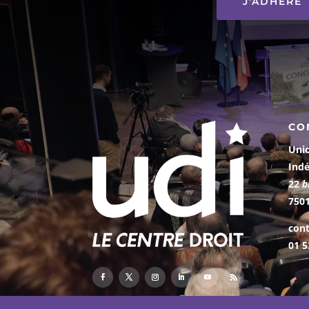
J'ADHÈRE
CO
Uni
Ind
22
b
7501
cont
01 5