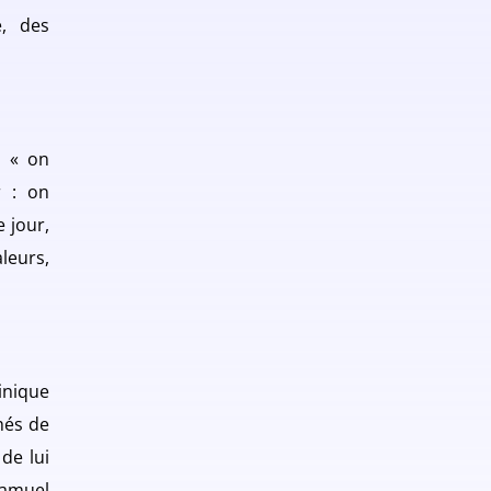
é, des
: « on
r : on
 jour,
leurs,
inique
hés de
de lui
Samuel