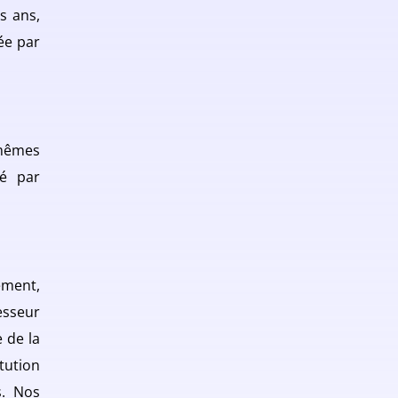
s ans,
cée par
 mêmes
ué par
ement,
esseur
 de la
tution
s. Nos