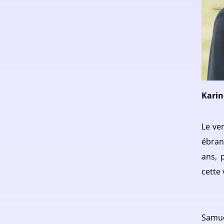
Karin
Le ve
ébran
ans, 
cette 
Samue