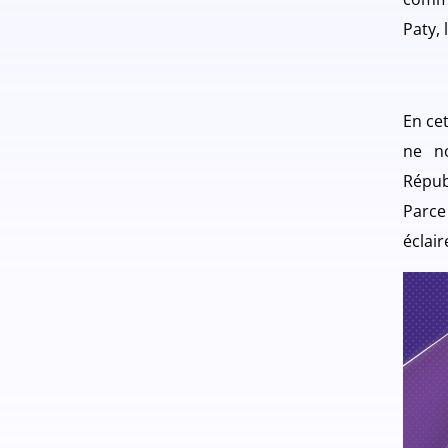
Paty, 
En cet
ne no
Répub
Parce
éclair