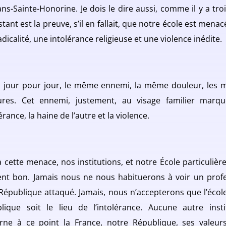
ans-Sainte-Honorine. Je dois le dire aussi, comme il y a troi
stant est la preuve, s’il en fallait, que notre école est mena
dicalité, une intolérance religieuse et une violence inédite.
, jour pour jour, le même ennemi, la même douleur, les
ures. Cet ennemi, justement, au visage familier marq
lérance, la haine de l’autre et la violence.
à cette menace, nos institutions, et notre École particulièr
ent bon. Jamais nous ne nous habituerons à voir un prof
 République attaqué. Jamais, nous n’accepterons que l’école
lique soit le lieu de l’intolérance. Aucune autre insti
arne à ce point la France, notre République, ses valeur