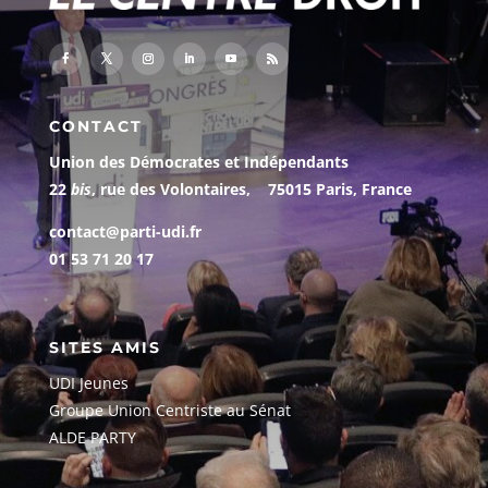
CONTACT
Union des Démocrates et Indépendants
22
bis
, rue des Volontaires, 75015 Paris, France
contact@parti-udi.fr
01 53 71 20 17
SITES AMIS
UDI Jeunes
G
roupe Union Centriste au Sénat
ALDE PARTY