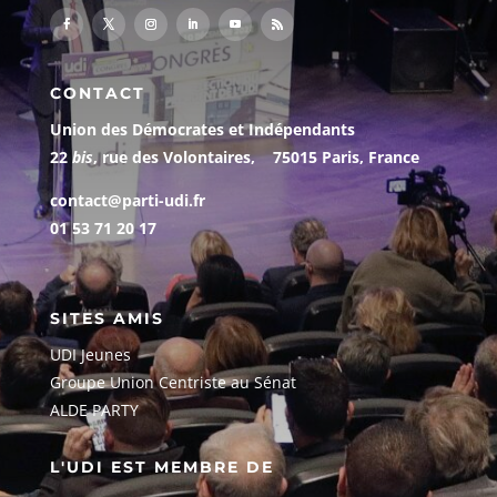
CONTACT
Union des Démocrates et Indépendants
22
bis
, rue des Volontaires, 75015 Paris, France
contact@parti-udi.fr
01 53 71 20 17
SITES AMIS
UDI Jeunes
G
roupe Union Centriste au Sénat
ALDE PARTY
L'UDI EST MEMBRE DE