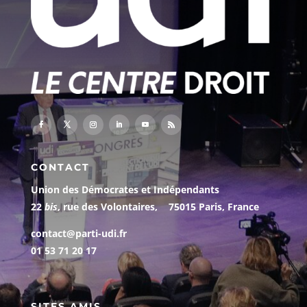
CONTACT
Union des Démocrates et Indépendants
22
bis
, rue des Volontaires, 75015 Paris, France
contact@parti-udi.fr
01 53 71 20 17
SITES AMIS