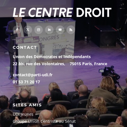
CONTACT
Union des Démocrates et Indépendants
22
bis
, rue des Volontaires, 75015 Paris, France
contact@parti-udi.fr
01 53 71 20 17
SITES AMIS
UDI Jeunes
G
roupe Union Centriste au Sénat