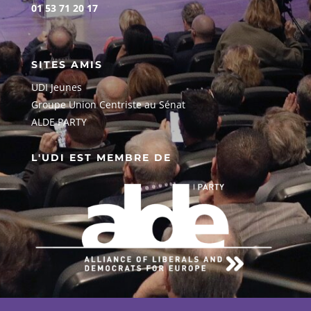
01 53 71 20 17
SITES AMIS
UDI Jeunes
G
roupe Union Centriste au Sénat
ALDE PARTY
L'UDI EST MEMBRE DE