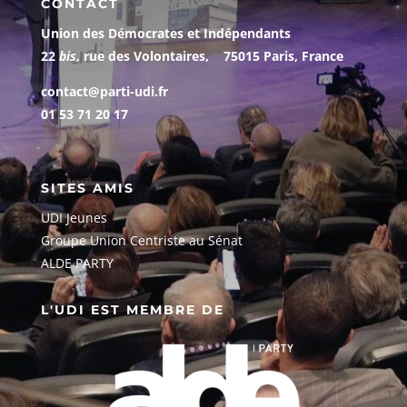
CONTACT
Union des Démocrates et Indépendants
22
bis
, rue des Volontaires, 75015 Paris, France
contact@parti-udi.fr
01 53 71 20 17
SITES AMIS
UDI Jeunes
G
roupe Union Centriste au Sénat
ALDE PARTY
L'UDI EST MEMBRE DE