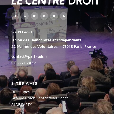
CONTACT
Union des Démocrates et Indépendants
22
bis
, rue des Volontaires, 75015 Paris, France
contact@parti-udi.fr
01 53 71 20 17
SITES AMIS
UDI Jeunes
G
roupe Union Centriste au Sénat
ALDE PARTY