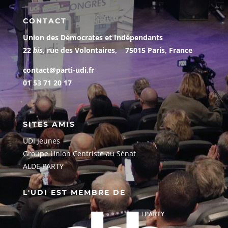
CONTACT
Union des Démocrates et Indépendants
22
bis
, rue des Volontaires, 75015 Paris, France
contact@parti-udi.fr
01 53 71 20 17
SITES AMIS
UDI Jeunes
G
roupe Union Centriste au Sénat
ALDE PARTY
L'UDI EST MEMBRE DE