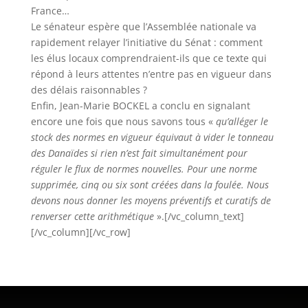
France…
Le sénateur espère que l’Assemblée nationale va
rapidement relayer l’initiative du Sénat : comment
les élus locaux comprendraient-ils que ce texte qui
répond à leurs attentes n’entre pas en vigueur dans
des délais raisonnables ?
Enfin, Jean-Marie BOCKEL a conclu en signalant
encore une fois que nous savons tous «
qu’alléger le
stock des normes en vigueur équivaut à vider le tonneau
des Danaïdes si rien n’est fait simultanément pour
réguler le flux de normes nouvelles. Pour une norme
supprimée, cinq ou six sont créées dans la foulée. Nous
devons nous donner les moyens préventifs et curatifs de
renverser cette arithmétique
».[/vc_column_text]
[/vc_column][/vc_row]