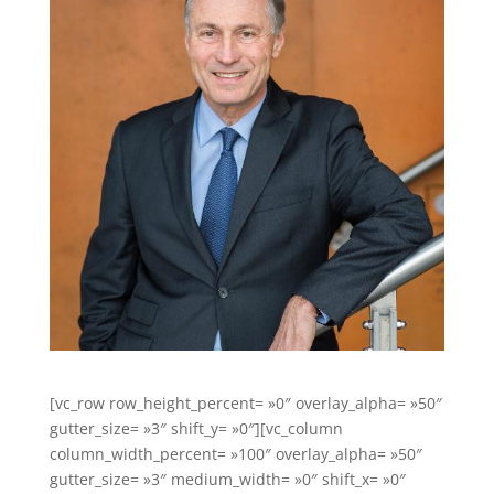
[vc_row row_height_percent= »0″ overlay_alpha= »50″
gutter_size= »3″ shift_y= »0″][vc_column
column_width_percent= »100″ overlay_alpha= »50″
gutter_size= »3″ medium_width= »0″ shift_x= »0″