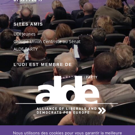
SITES AMIS
UDI Jeunes
G
roupe Union Centriste au Sénat
ALDE PARTY
L'UDI EST MEMBRE DE
Nous utilisons des cookies pour vous garantir la meilleure
EN SAVOIR PLUS SUR NOTRE ENGAGEMENT