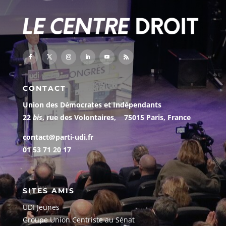
CONTACT
Union des Démocrates et Indépendants
22
bis
, rue des Volontaires, 75015 Paris, France
contact@parti-udi.fr
01 53 71 20 17
SITES AMIS
UDI Jeunes
G
roupe Union Centriste au Sénat