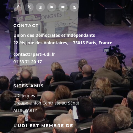
CONTACT
Union des Démocrates et Indépendants
22
bis
, rue des Volontaires, 75015 Paris, France
contact@parti-udi.fr
01 53 71 20 17
SITES AMIS
UDI Jeunes
G
roupe Union Centriste au Sénat
ALDE PARTY
L'UDI EST MEMBRE DE