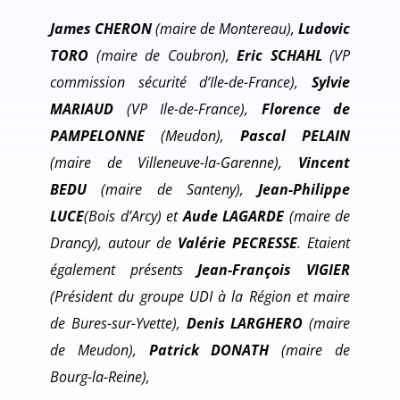
James CHERON
(maire de Montereau),
Ludovic
TORO
(maire de Coubron),
Eric SCHAHL
(VP
commission sécurité d’Ile-de-France),
Sylvie
MARIAUD
(VP Ile-de-France),
Florence de
PAMPELONNE
(Meudon),
Pascal PELAIN
(maire de Villeneuve-la-Garenne),
Vincent
BEDU
(maire de Santeny),
Jean-Philippe
LUCE
(Bois d’Arcy) et
Aude LAGARDE
(maire de
Drancy), autour de
Valérie PECRESSE
. Etaient
également présents
Jean-François VIGIER
(Président du groupe UDI à la Région et maire
de Bures-sur-Yvette),
Denis LARGHERO
(maire
de Meudon),
Patrick DONATH
(maire de
Bourg-la-Reine),