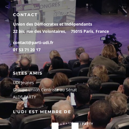
CONTACT
Union des Démocrates et Indépendants
22
bis
, rue des Volontaires, 75015 Paris, France
contact@parti-udi.fr
01 53 71 20 17
SITES AMIS
UDI Jeunes
G
roupe Union Centriste au Sénat
ALDE PARTY
L'UDI EST MEMBRE DE