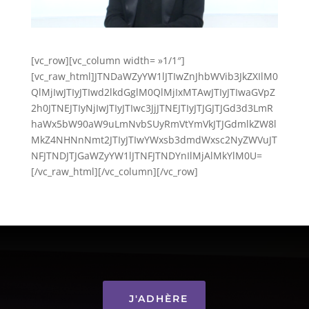
[vc_row][vc_column width= »1/1″]
[vc_raw_html]JTNDaWZyYW1lJTIwZnJhbWVib3JkZXIlM0
QlMjIwJTIyJTIwd2lkdGglM0QlMjIxMTAwJTIyJTIwaGVpZ
2h0JTNEJTIyNjIwJTIyJTIwc3JjJTNEJTIyJTJGJTJGd3d3LmR
haWx5bW90aW9uLmNvbSUyRmVtYmVkJTJGdmlkZW8l
MkZ4NHNnNmt2JTIyJTIwYWxsb3dmdWxsc2NyZWVuJT
NFJTNDJTJGaWZyYW1lJTNFJTNDYnIlMjAlMkYlM0U=
[/vc_raw_html][/vc_column][/vc_row]
J'ADHÈRE