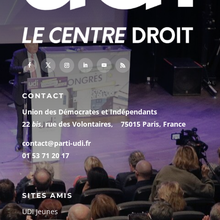
CONTACT
Union des Démocrates et Indépendants
22
bis
, rue des Volontaires, 75015 Paris, France
contact@parti-udi.fr
01 53 71 20 17
SITES AMIS
UDI Jeunes