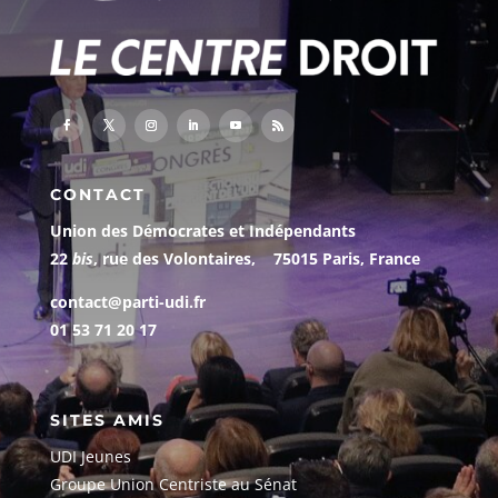
CONTACT
Union des Démocrates et Indépendants
22
bis
, rue des Volontaires, 75015 Paris, France
contact@parti-udi.fr
01 53 71 20 17
SITES AMIS
UDI Jeunes
G
roupe Union Centriste au Sénat