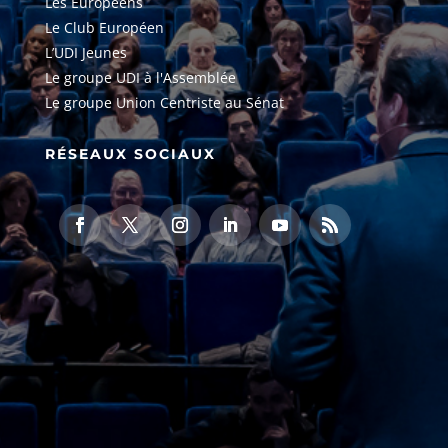
Les Européens
Le Club Européen
L’UDI Jeunes
Le groupe UDI à l'Assemblée
Le groupe Union Centriste au Sénat
RÉSEAUX SOCIAUX