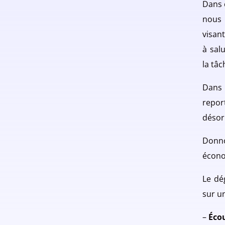
Dans 
nous 
visant
à sal
la tâc
Dans 
repor
désor
Donno
écono
Le dé
sur u
–
Éco