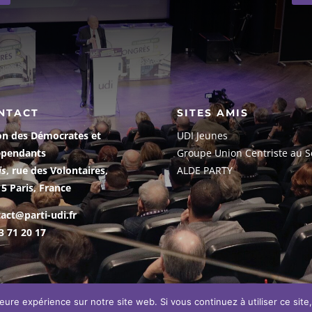
NTACT
SITES AMIS
on des Démocrates et
UDI Jeunes
épendants
G
roupe Union Centriste au S
is
, rue des Volontaires,
ALDE PARTY
5 Paris, France
act@parti-udi.fr
3 71 20 17
leure expérience sur notre site web. Si vous continuez à utiliser ce sit