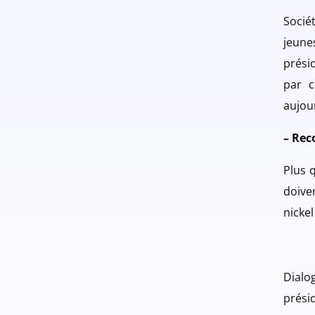
Socié
jeune
prési
par c
aujou
– Rec
Plus 
doive
nickel
Dialo
présid