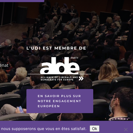
L'UDI EST MEMBRE DE
énat
EN SAVOIR PLUS SUR
NOTRE ENGAGEMENT
EUROPÉEN
e, nous supposerons que vous en êtes satisfait.
Ok