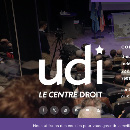
CO
Uni
Ind
22
b
7501
cont
01 5
Nous utilisons des cookies pour vous garantir la meil