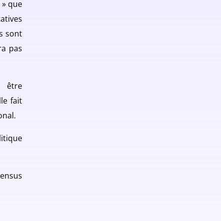
 » que
atives
ys sont
ra pas
a être
e fait
onal.
itique
sensus