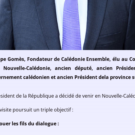
ppe Gomès, Fondateur
de
Calédonie Ensemble, élu au C
a
Nouvelle-Calédonie, ancien
dé
puté, ancien Prési
de
rnement calédonien et ancien Prési
de
nt
de
la
province 
ésident de la République a décidé de venir en Nouvelle-Calé
visite poursuit un triple objectif :
uer les fils du dialogue :