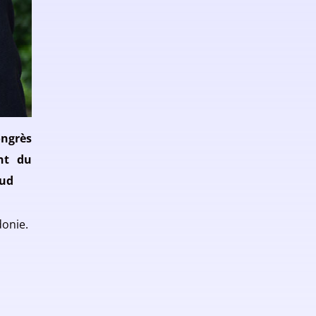
ongrès
nt du
sud
donie.