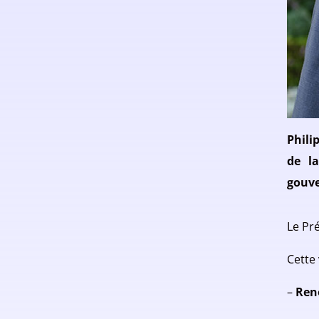
Phili
de
l
gouve
Le Pr
Cette 
–
Reno