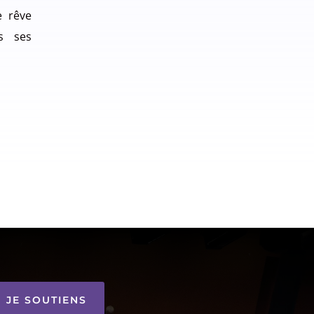
e rêve
s ses
JE SOUTIENS