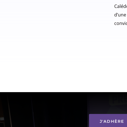
Caléd
d’un
convi
J'ADHÈRE