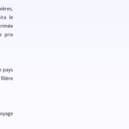
ières,
ira le
primée
e prix
e pays
ilière
voyage