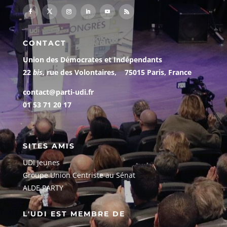
CONTACT
Union des Démocrates et Indépendants
22
bis
, rue des Volontaires, 75015 Paris, France
contact@parti-udi.fr
01 53 71 20 17
SITES AMIS
UDI Jeunes
G
roupe Union Centriste au Sénat
ALDE PARTY
L'UDI EST MEMBRE DE