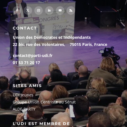
CONTACT
Union des Démocrates et Indépendants
22
bis
, rue des Volontaires, 75015 Paris, France
contact@parti-udi.fr
01 53 71 20 17
SITES AMIS
UDI Jeunes
G
roupe Union Centriste au Sénat
ALDE PARTY
L'UDI EST MEMBRE DE