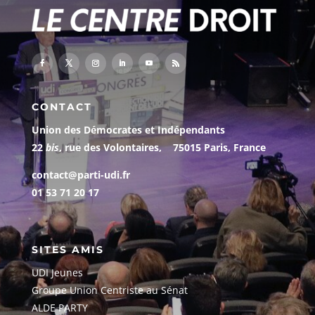
CONTACT
Union des Démocrates et Indépendants
22
bis
, rue des Volontaires, 75015 Paris, France
contact@parti-udi.fr
01 53 71 20 17
SITES AMIS
UDI Jeunes
G
roupe Union Centriste au Sénat
ALDE PARTY