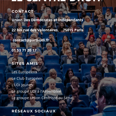
CONTACT
Union Des Démocrates et Indépendants
22 bis rue des Volontaires, 75015 Paris
contact@parti-udi.fr
01 53 71 20 17
SITES AMIS
Les Européens
Le Club Européen
L’UDI Jeunes
Le groupe UDI à l'Assemblée
Le groupe Union Centriste au Sénat
RÉSEAUX SOCIAUX