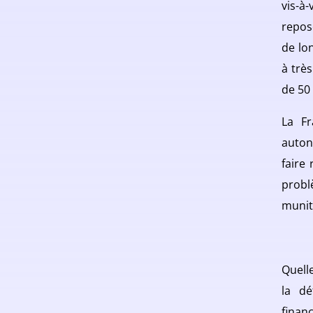
vis-à
repos
de lo
à trè
de 50 
La Fr
auton
faire
probl
munit
Quell
la dé
finan