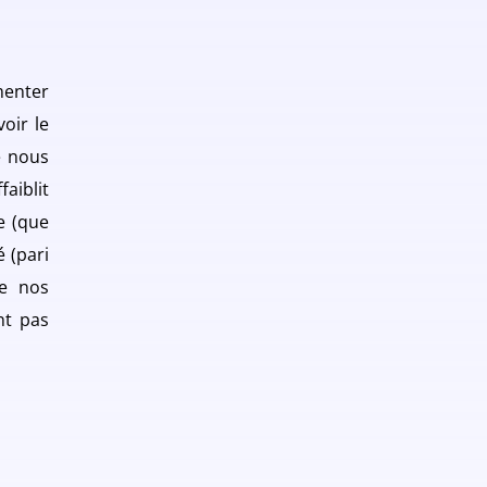
menter
oir le
e nous
faiblit
e (que
 (pari
e nos
nt pas