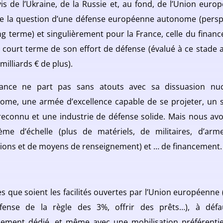
-vis de l’Ukraine, de la Russie et, au fond, de l’Union euro
e la question d’une défense européenne autonome (persp
ng terme) et singulièrement pour la France, celle du finan
s court terme de son effort de défense (évalué à ce stade 
milliards € de plus).
ance ne part pas sans atouts avec sa dissuasion nuc
ome, une armée d’excellence capable de se projeter, un s
 reconnu et une industrie de défense solide. Mais nous av
ème d’échelle (plus de matériels, de militaires, d’arm
ions et de moyens de renseignement) et … de financement.
es que soient les facilités ouvertes par l’Union européenne (
fense de la règle des 3%, offrir des prêts…), à déf
cement dédié, et même avec une mobilisation préférentie