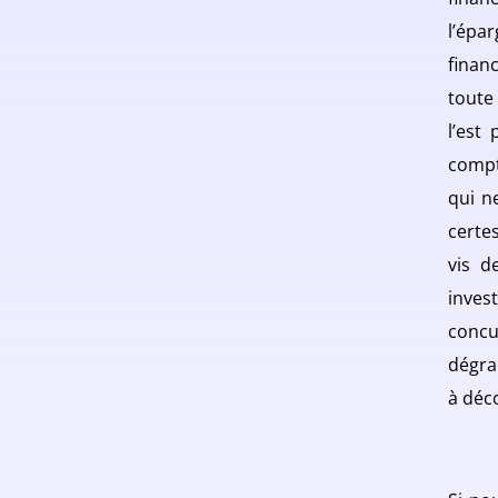
l’épa
finan
toute
l’est
compt
qui n
certe
vis d
inves
conc
dégra
à déco