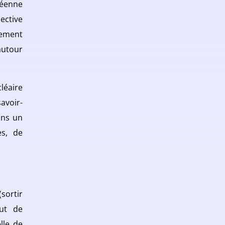
péenne
ective
cement
autour
léaire
avoir-
ons un
es, de
sortir
aut de
lle de