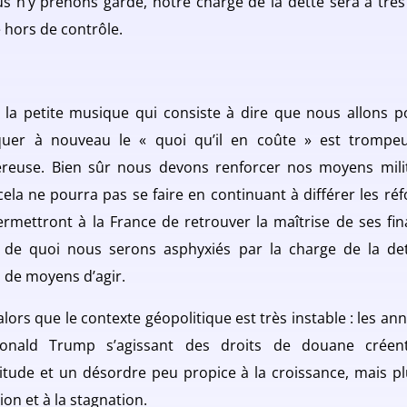
us n’y prenons garde, notre charge de la dette sera à très
 hors de contrôle.
, la petite musique qui consiste à dire que nous allons p
quer à nouveau le « quoi qu’il en coûte » est trompe
reuse. Bien sûr nous devons renforcer nos moyens milit
cela ne pourra pas se faire en continuant à différer les ré
ermettront à la France de retrouver la maîtrise de ses fin
 de quoi nous serons asphyxiés par la charge de la det
s de moyens d’agir.
alors que le contexte géopolitique est très instable : les a
onald Trump s’agissant des droits de douane créen
titude et un désordre peu propice à la croissance, mais pl
ation et à la stagnation.