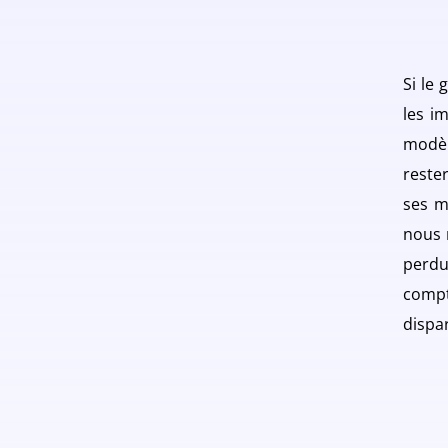
Si le
les i
modèl
rester
ses m
nous 
perd
compt
dispa