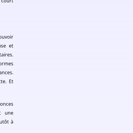
 court
ouvoir
use et
aires.
formes
ances.
te. Et
nnonces
t une
utôt à