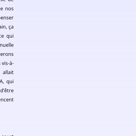
de nos
penser
in, ça
ce qui
nuelle
serons
vis-à-
allait
A, qui
’être
encent