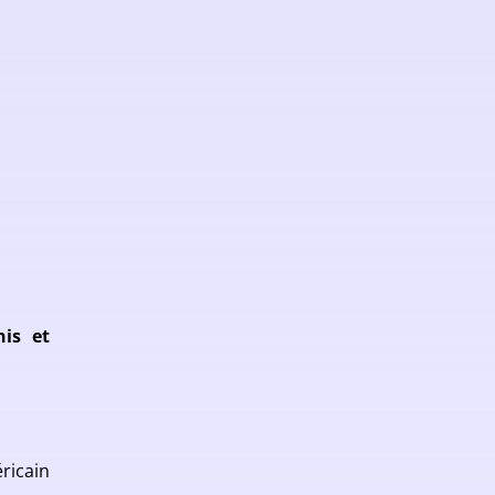
nis et
ricain