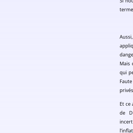
Si no
terme
Aussi
appli
dange
Mais 
qui p
Faute
privé
Et ce 
de D
incer
l’infl