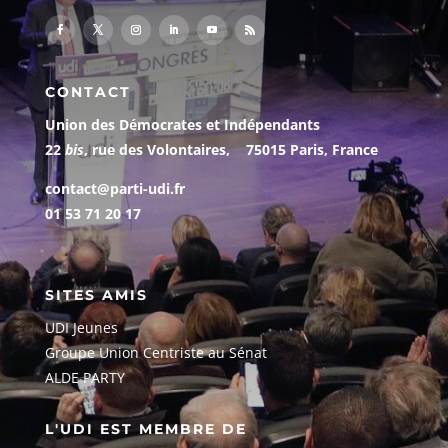
CONTACT
Union des Démocrates et Indépendants
22
bis
, rue des Volontaires, 75015 Paris, France
contact@parti-udi.fr
01 53 71 20 17
SITES AMIS
UDI Jeunes
G
roupe Union Centriste au Sénat
ALDE PARTY
L'UDI EST MEMBRE DE