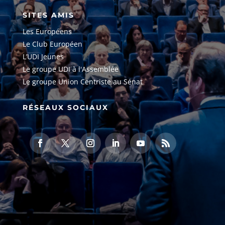
SITES AMIS
Les Européens
Le Club Européen
L’UDI Jeunes
Le groupe UDI à l'Assemblée
Le groupe Union Centriste au Sénat
RÉSEAUX SOCIAUX