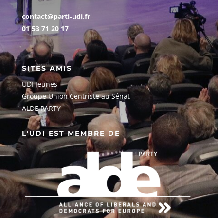
contact@parti-udi.fr
01 53 71 20 17
SITES AMIS
UDI Jeunes
G
roupe Union Centriste au Sénat
ALDE PARTY
L'UDI EST MEMBRE DE