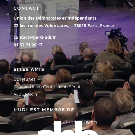
CONTACT
Union des Démocrates et Indépendants
22
bis
, rue des Volontaires, 75015 Paris, France
contact@parti-udi.fr
01 53 71 20 17
SITES AMIS
UDI Jeunes
G
roupe Union Centriste au Sénat
ALDE PARTY
L'UDI EST MEMBRE DE