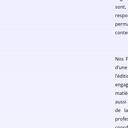
sont
respo
perma
conten
Nos F
d’une
l’édi
engag
matiè
aussi
de la
profe
coord