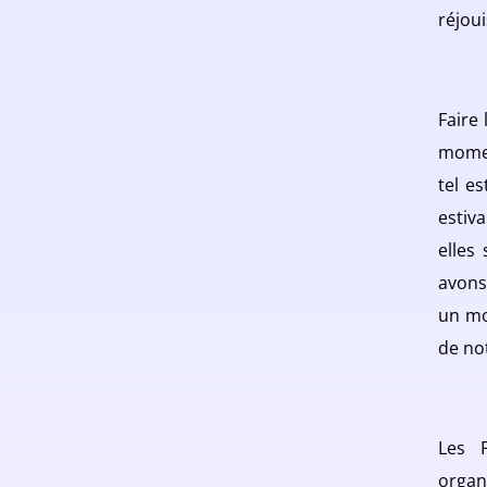
réjou
Faire 
momen
tel e
estiv
elles
avons
un mo
de no
Les 
organ