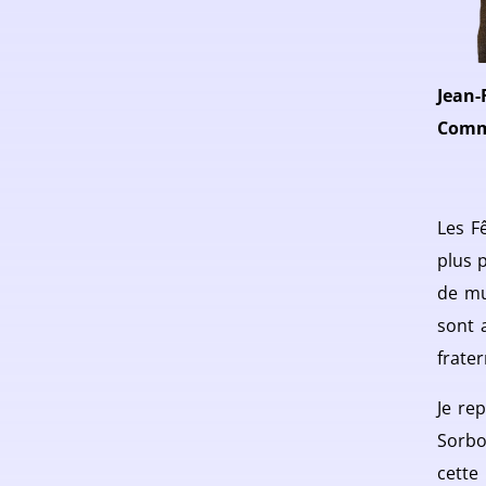
Jean
Comm
Les F
plus 
de mu
sont 
frater
Je re
Sorbo
cette