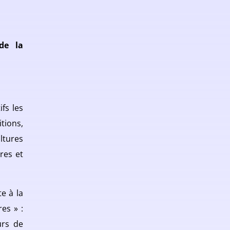
de la
fs les
tions,
ltures
res et
e à la
es » :
urs de