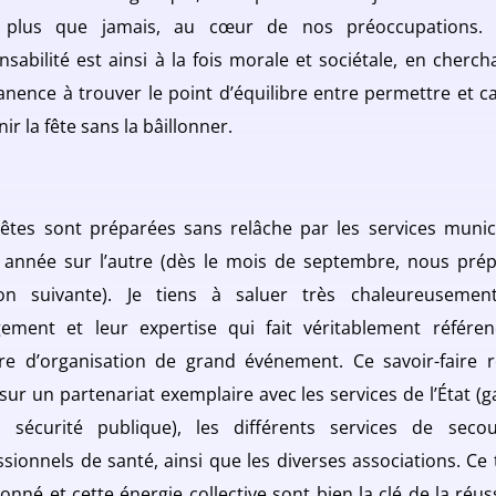
, plus que jamais, au cœur de nos préoccupations. 
nsabilité est ainsi à la fois morale et sociétale, en cherch
nence à trouver le point d’équilibre entre permettre et ca
ir la fête sans la bâillonner.
êtes sont préparées sans relâche par les services munic
 année sur l’autre (dès le mois de septembre, nous pré
tion suivante). Je tiens à saluer très chaleureusemen
ement et leur expertise qui fait véritablement référe
re d’organisation de grand événement. Ce savoir-faire 
 sur un partenariat exemplaire avec les services de l’État (g
 sécurité publique), les différents services de seco
ssionnels de santé, ainsi que les diverses associations. Ce t
onné et cette énergie collective sont bien la clé de la réuss