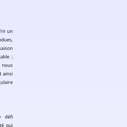
frir un
ndues,
saison
able ;
ù nous
 ainsi
ulaire
 défi
té qui