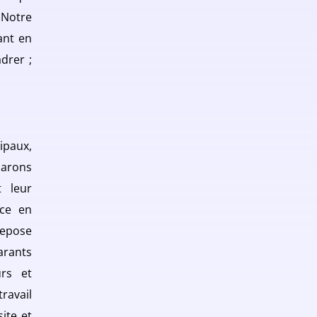
Notre
ant en
drer ;
ipaux,
parons
t leur
nce en
repose
arants
urs et
ravail
ite et