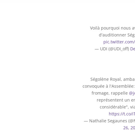
Voilà pourquoi nous avo
d'auditionner Ség
pic.twitter.co
— UDI (@UDI_off)
De
Ségolène Royal, amba
convoquée à l'Assemblée: 
fromage, rappelle
@j
représentent un e
considérable", v
https://t.co/
— Nathalie Segaunes (
26, 2