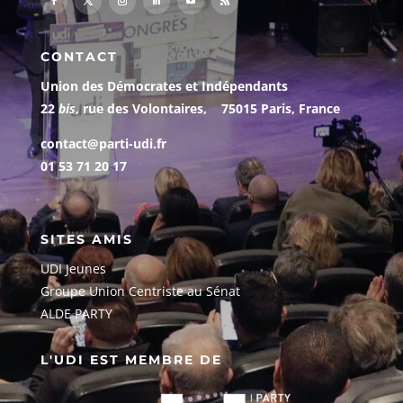
CONTACT
Union des Démocrates et Indépendants
22
bis
, rue des Volontaires, 75015 Paris, France
contact@parti-udi.fr
01 53 71 20 17
SITES AMIS
UDI Jeunes
G
roupe Union Centriste au Sénat
ALDE PARTY
L'UDI EST MEMBRE DE