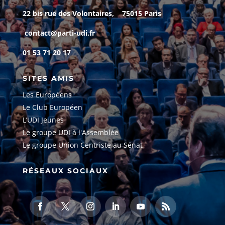
22 bis rue des Volontaires, 75015 Paris
contact@parti-udi.fr
01 53 71 20 17
SITES AMIS
Les Européens
Le Club Européen
L’UDI Jeunes
Le groupe UDI à l'Assemblée
Le groupe Union Centriste au Sénat
RÉSEAUX SOCIAUX