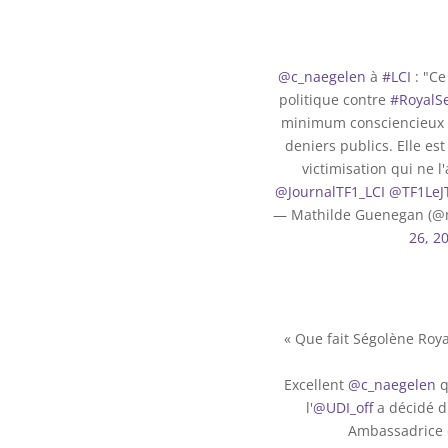
@c_naegelen
à
#LCI
: "Ce
politique contre
#RoyalS
minimum consciencieux
deniers publics. Elle es
victimisation qui ne l
@JournalTF1_LCI
@TF1LeJ
— Mathilde Guenegan (
26, 2
« Que fait Ségolène Roya
Excellent
@c_naegelen
q
l'
@UDI_off
a décidé d
Ambassadrice 