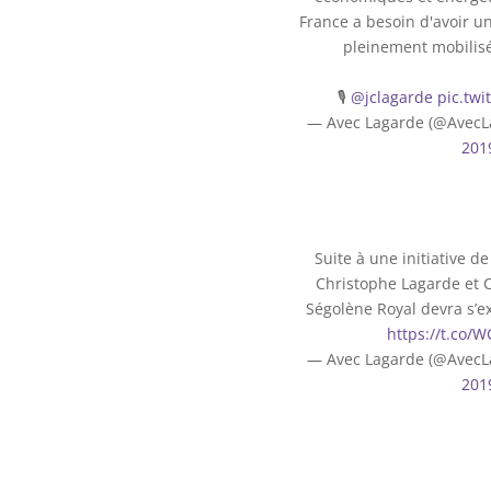
France a besoin d'avoir u
pleinement mobilisé 
🎙
@jclagarde
pic.twi
— Avec Lagarde (@Avec
201
Suite à une initiative de l
Christophe Lagarde et 
Ségolène Royal devra s’e
https://t.co
— Avec Lagarde (@Avec
201