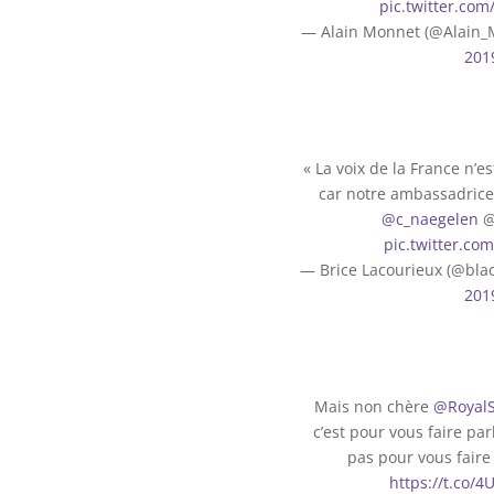
pic.twitter.co
— Alain Monnet (@Alain_
201
« La voix de la France n’e
car notre ambassadrice 
@c_naegelen
@
pic.twitter.co
— Brice Lacourieux (@bla
201
Mais non chère
@Royal
c’est pour vous faire par
pas pour vous faire
https://t.co