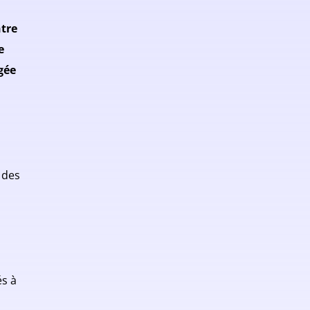
ntre
e
gée
 des
és à