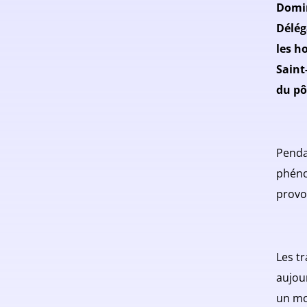
Domin
Délég
les h
Saint
du pô
Penda
phéno
provo
Les t
aujou
un mo