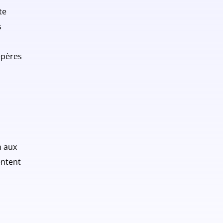
te
s
epères
n aux
entent