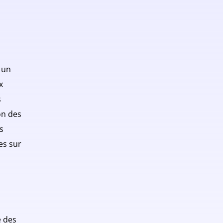
 un
x
s
on des
s
es sur
e des