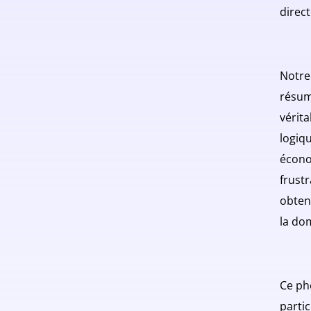
direc
Notre
résum
vérit
logiq
économ
frustr
obten
la dom
Ce ph
parti