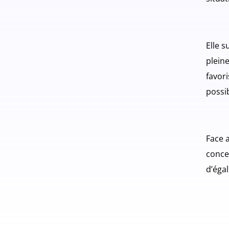
Elle 
plein
favori
possib
Face 
conce
d’égal