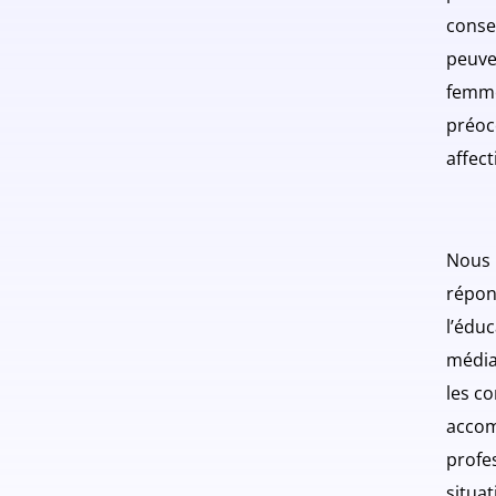
conse
peuve
femmes
préoc
affect
Nous 
répon
l’éduc
média
les c
accom
profe
situat