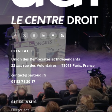
CONTACT
Union des Démocrates et Indépendants
22
bis
, rue des Volontaires, 75015 Paris, France
contact@parti-udi.fr
01 53 71 20 17
SITES AMIS
UDI Jeunes