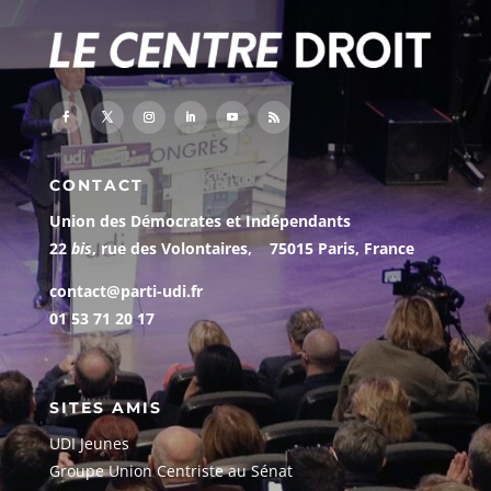
CONTACT
Union des Démocrates et Indépendants
22
bis
, rue des Volontaires, 75015 Paris, France
contact@parti-udi.fr
01 53 71 20 17
SITES AMIS
UDI Jeunes
G
roupe Union Centriste au Sénat