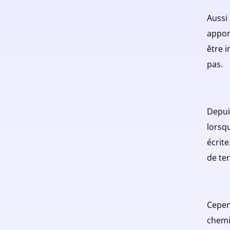
Aussi 
appor
être i
pas.
Depui
lorsq
écrit
de ter
Cepend
chemi