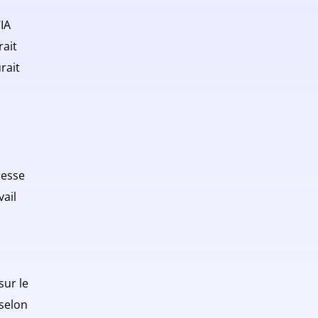
’IA
rait
urait
resse
vail
sur le
 selon