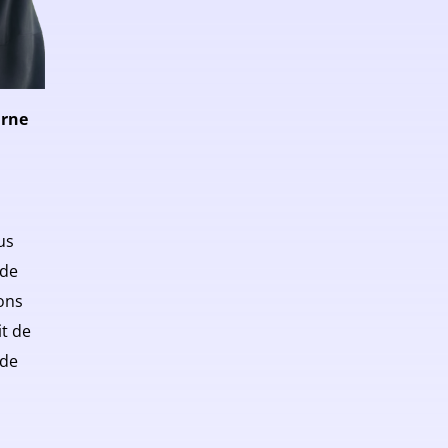
arne
lus
 de
ions
t de
 de