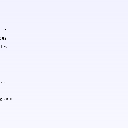
ire
odes
 les
voir
 grand