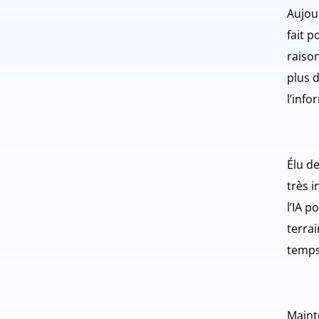
Aujou
fait p
raison
plus d
l’info
Élu de
très i
l’IA p
terra
temps
Mainte