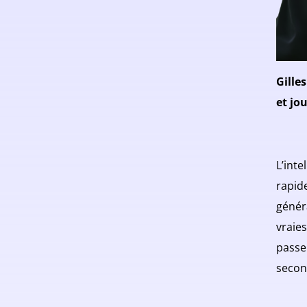
Gille
et jo
L’inte
rapide
génér
vraie
passer
secon