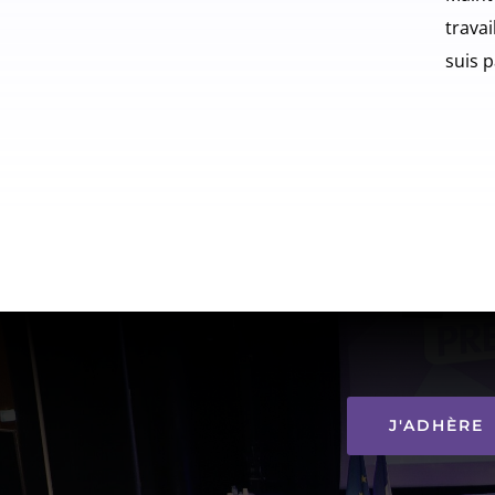
travai
suis 
J'ADHÈRE