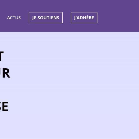
ACTUS
JE SOUTIENS
J’ADHÈRE
T
UR
SE