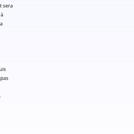
t sera
 à
ra
uis
 pas
n