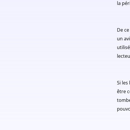
la pé
De ce
un avi
utilis
lecteu
Si le
être c
tombe
pouvo