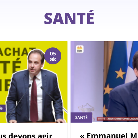
SANTÉ
05
DÉC
SANTÉ
« Emmanuel Ma
us devons agir