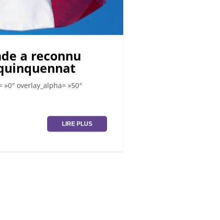
nde a reconnu
 quinquennat
 »0″ overlay_alpha= »50″
LIRE PLUS