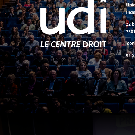
Uni
Ind
22 b
7501
con
01 5