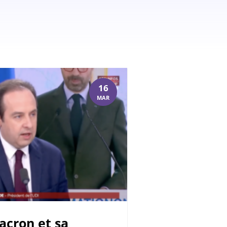
16
MAR
cron et sa