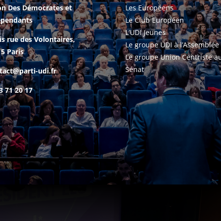
on Des Démocrates et
Les Européens
épendants
Le Club Européen
L’UDI Jeunes
is rue des Volontaires,
Le groupe UDI à l’Assemblée
5 Paris
Le groupe Union Centriste a
Sénat
tact@parti-udi.fr
3 71 20 17