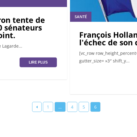
SANTÉ
ron tente de
10 sénateurs
François Holla
oint.
l'échec de son
Lagarde...
[vc_row row_height_percent=
gutter_size= »3″ shift_y...
LIRE PLUS
1
…
4
5
6