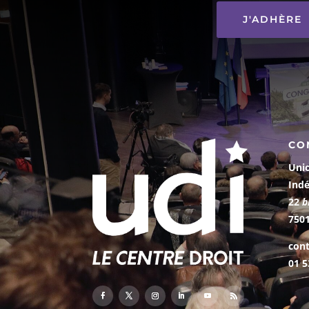
J'ADHÈRE
CO
Uni
Ind
22
b
7501
cont
01 5