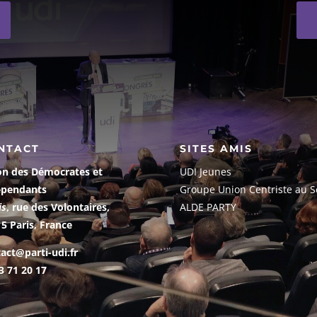
NTACT
SITES AMIS
on des Démocrates et
UDI Jeunes
épendants
G
roupe Union Centriste au S
is
, rue des Volontaires,
ALDE PARTY
5 Paris, France
act@parti-udi.fr
3 71 20 17