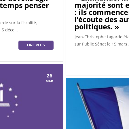
majorité sont e
 temps penser
: ils commencen
l’écoute des au
de sur la fiscalité,
politiques. »
e 5 déce...
Jean-Christophe Lagarde était
sur Public Sénat le 15 mars 2
LIRE PLUS
26
MAR