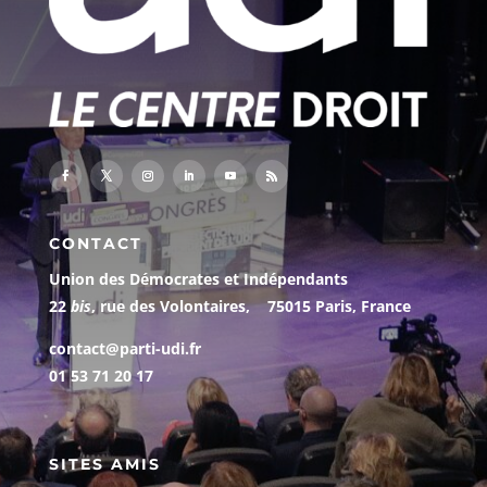
CONTACT
Union des Démocrates et Indépendants
22
bis
, rue des Volontaires, 75015 Paris, France
contact@parti-udi.fr
01 53 71 20 17
SITES AMIS