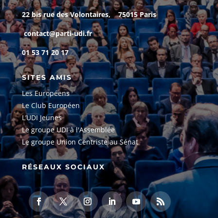
22 bis rue des Volontaires, 75015 Paris
contact@parti-udi.fr
01 53 71 20 17
SITES AMIS
Les Européens
Le Club Européen
L’UDI Jeunes
Le groupe UDI à l'Assemblée
Le groupe Union Centriste au Sénat
RÉSEAUX SOCIAUX