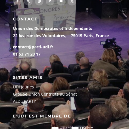
CONTACT
Union des Démocrates et Indépendants
22
bis
, rue des Volontaires, 75015 Paris, France
contact@parti-udi.fr
01 53 71 20 17
SITES AMIS
UDI Jeunes
G
roupe Union Centriste au Sénat
ALDE PARTY
L'UDI EST MEMBRE DE