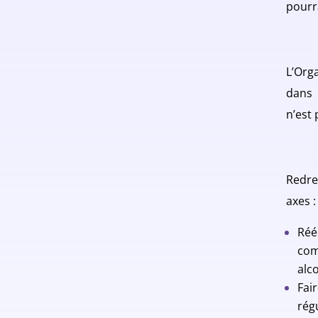
pourr
L’Org
dans 
n’est 
Redre
axes :
Réé
com
alco
Fai
rég