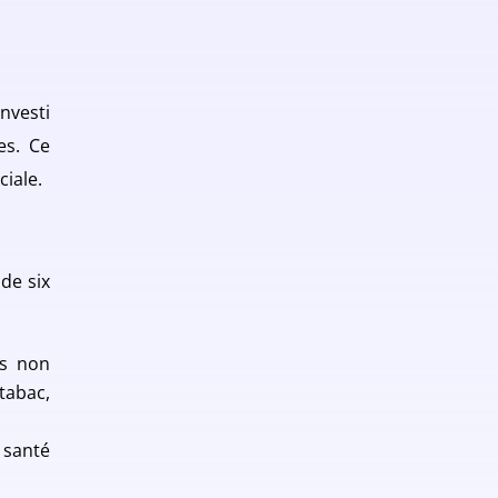
nvesti
es. Ce
ciale.
de six
ns non
tabac,
e santé