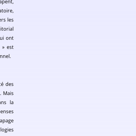
apent,
toire,
ers les
torial
ui ont
 » est
nnel.
ité des
. Mais
ans la
penses
rapage
logies