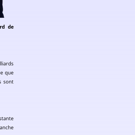
rd de
liards
re que
s sont
stante
ranche