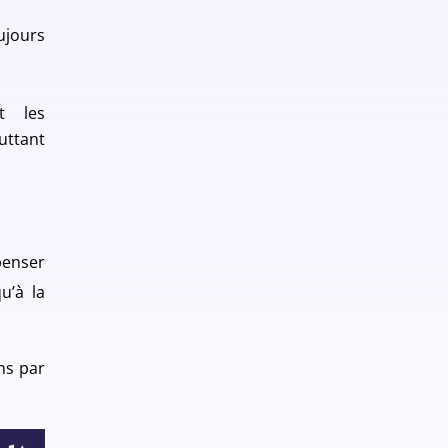
ujours
t les
uttant
penser
u’à la
ns par