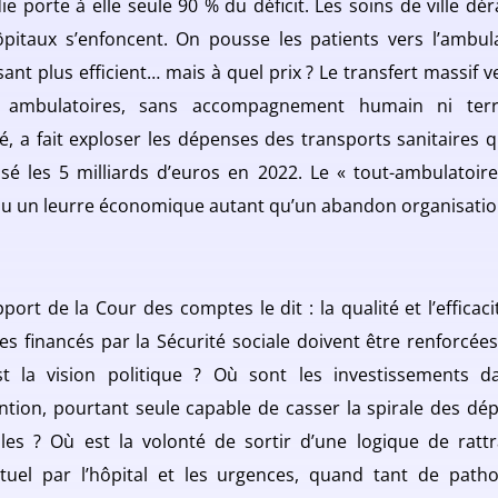
ie porte à elle seule 90 % du déficit. Les soins de ville dér
ôpitaux s’enfoncent. On pousse les patients vers l’ambula
sant plus efficient… mais à quel prix ? Le transfert massif v
 ambulatoires, sans accompagnement humain ni terri
é, a fait exploser les dépenses des transports sanitaires q
sé les 5 milliards d’euros en 2022. Le « tout-ambulatoire
u un leurre économique autant qu’un abandon organisatio
port de la Cour des comptes le dit : la qualité et l’efficac
ces financés par la Sécurité sociale doivent être renforcées
t la vision politique ? Où sont les investissements d
ntion, pourtant seule capable de casser la spirale des dé
bles ? Où est la volonté de sortir d’une logique de ratt
tuel par l’hôpital et les urgences, quand tant de patho