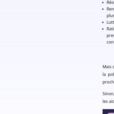
Réo
Ren
plus
Lut
Rat
pre
con
Mais 
la po
proch
Sinon
les ai