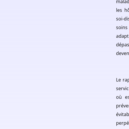
malad
les h
soi-di
soins
adapt
dépas
deven
Le rap
servi
où es
préve
évita
perpé