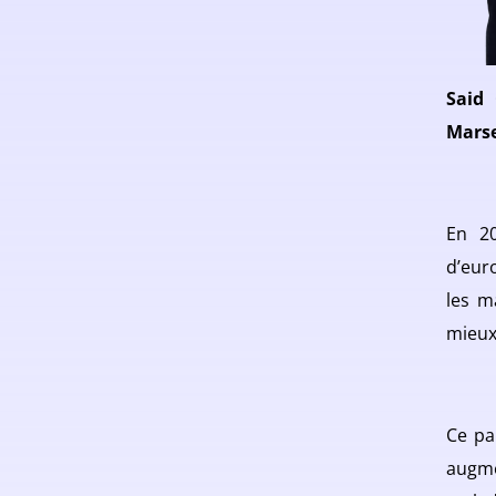
Said
Marse
En 20
d’eur
les m
mieux
Ce pa
augme