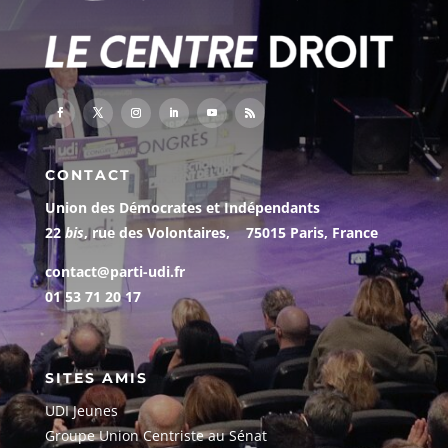
CONTACT
Union des Démocrates et Indépendants
22
bis
, rue des Volontaires, 75015 Paris, France
contact@parti-udi.fr
01 53 71 20 17
SITES AMIS
UDI Jeunes
G
roupe Union Centriste au Sénat