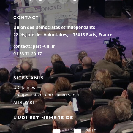
CONTACT
Union des Démocrates et Indépendants
22
bis
, rue des Volontaires, 75015 Paris, France
contact@parti-udi.fr
01 53 71 20 17
SITES AMIS
UDI Jeunes
G
roupe Union Centriste au Sénat
ALDE PARTY
L'UDI EST MEMBRE DE