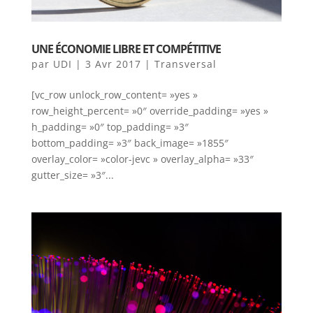
UNE ÉCONOMIE LIBRE ET COMPÉTITIVE
par
UDI
|
3 Avr 2017
|
Transversal
[vc_row unlock_row_content= »yes »
row_height_percent= »0″ override_padding= »yes »
h_padding= »0″ top_padding= »3″
bottom_padding= »3″ back_image= »1855″
overlay_color= »color-jevc » overlay_alpha= »33″
gutter_size= »3″...