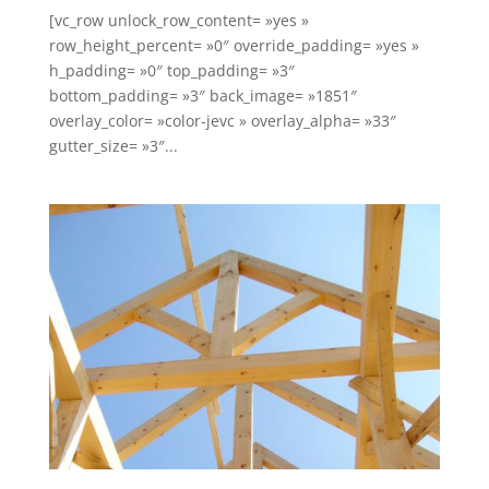
[vc_row unlock_row_content= »yes »
row_height_percent= »0″ override_padding= »yes »
h_padding= »0″ top_padding= »3″
bottom_padding= »3″ back_image= »1851″
overlay_color= »color-jevc » overlay_alpha= »33″
gutter_size= »3″...