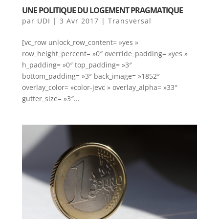
UNE POLITIQUE DU LOGEMENT PRAGMATIQUE
par
UDI
|
3 Avr 2017
|
Transversal
[vc_row unlock_row_content= »yes »
row_height_percent= »0″ override_padding= »yes »
h_padding= »0″ top_padding= »3″
bottom_padding= »3″ back_image= »1852″
overlay_color= »color-jevc » overlay_alpha= »33″
gutter_size= »3″...