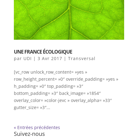
UNE FRANCE ÉCOLOGIQUE
par
UDI
|
3 Avr 2017
|
Transversal
[vc_row unlock_row_content= »yes »
row_height_percent= »0″ override_padding= »yes »
h_padding= »0″ top_padding= »3″
bottom_padding= »3″ back_image= »1854″
overlay_color= »color-jevc » overlay_alpha= »33″
gutter_size= »3″...
« Entrées précédentes
Suivez-nous