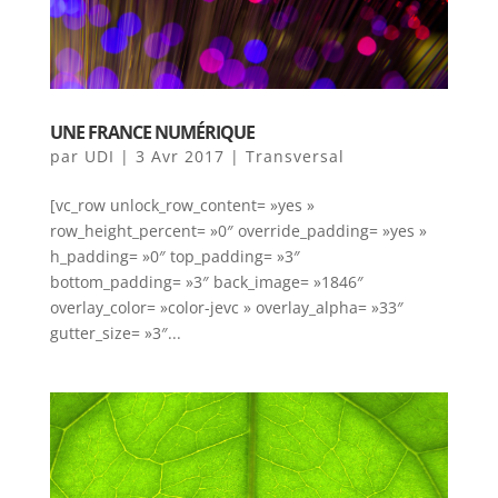
UNE FRANCE NUMÉRIQUE
par
UDI
|
3 Avr 2017
|
Transversal
[vc_row unlock_row_content= »yes »
row_height_percent= »0″ override_padding= »yes »
h_padding= »0″ top_padding= »3″
bottom_padding= »3″ back_image= »1846″
overlay_color= »color-jevc » overlay_alpha= »33″
gutter_size= »3″...