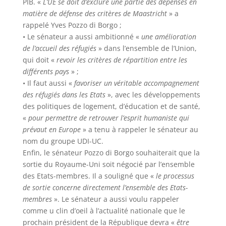
PIB. «
L’UE se doit d’exclure une partie des dépenses en
matière de défense des critères de Maastricht
» a
rappelé Yves Pozzo di Borgo ;
• Le sénateur a aussi ambitionné «
une amélioration
de l’accueil des réfugiés
» dans l’ensemble de l’Union,
qui doit «
revoir les critères de répartition entre les
différents pays
» ;
• Il faut aussi «
favoriser un véritable accompagnement
des réfugiés dans les Etats
», avec les développements
des politiques de logement, d’éducation et de santé,
«
pour permettre de retrouver l’esprit humaniste qui
prévaut en Europe
» a tenu à rappeler le sénateur au
nom du groupe UDI-UC.
Enfin, le sénateur Pozzo di Borgo souhaiterait que la
sortie du Royaume-Uni soit négocié par l’ensemble
des Etats-membres. Il a souligné que «
le processus
de sortie concerne directement l’ensemble des Etats-
membres
». Le sénateur a aussi voulu rappeler
comme u clin d’oeil à l’actualité nationale que le
prochain président de la République devra «
être