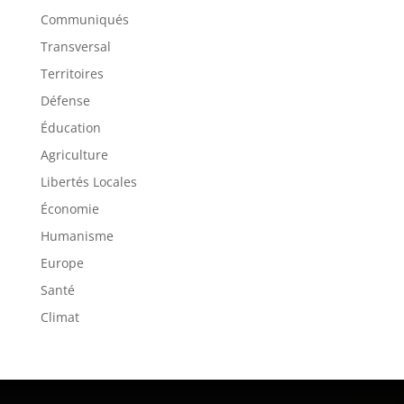
Communiqués
Transversal
Territoires
Défense
Éducation
Agriculture
Libertés Locales
Économie
Humanisme
Europe
Santé
Climat