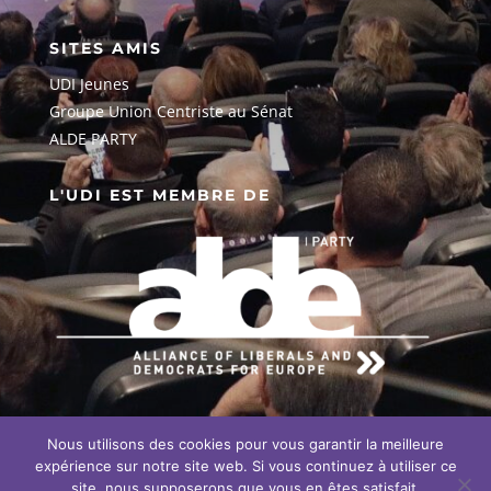
SITES AMIS
UDI Jeunes
G
roupe Union Centriste au Sénat
ALDE PARTY
L'UDI EST MEMBRE DE
Nous utilisons des cookies pour vous garantir la meilleure
EN SAVOIR PLUS SUR NOTRE
ENGAGEMENT EUROPÉEN
expérience sur notre site web. Si vous continuez à utiliser ce
site, nous supposerons que vous en êtes satisfait.