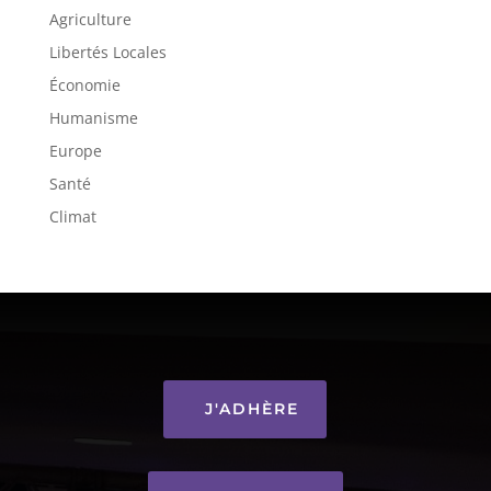
Agriculture
Libertés Locales
Économie
Humanisme
Europe
Santé
Climat
J'ADHÈRE