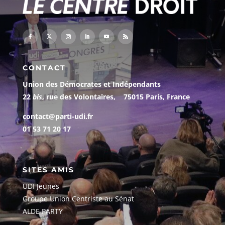
CONTACT
Union des Démocrates et Indépendants
22
bis
, rue des Volontaires, 75015 Paris, France
contact@parti-udi.fr
01 53 71 20 17
SITES AMIS
UDI Jeunes
G
roupe Union Centriste au Sénat
ALDE PARTY