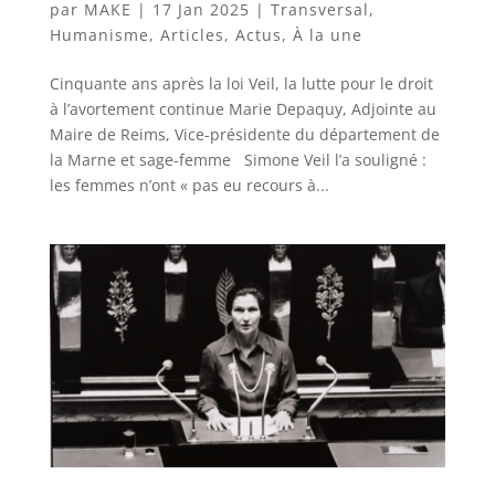
par
MAKE
|
17 Jan 2025
|
Transversal
,
Humanisme
,
Articles
,
Actus
,
À la une
Cinquante ans après la loi Veil, la lutte pour le droit
à l’avortement continue Marie Depaquy, Adjointe au
Maire de Reims, Vice-présidente du département de
la Marne et sage-femme Simone Veil l’a souligné :
les femmes n’ont « pas eu recours à...