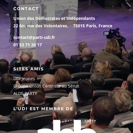
CONTACT
Union des Démocrates et Indépendants
22
bis
, rue des Volontaires, 75015 Paris, France
contact@parti-udi.fr
01 53 71 20 17
SITES AMIS
UDI Jeunes
G
roupe Union Centriste au Sénat
ALDE PARTY
L'UDI EST MEMBRE DE