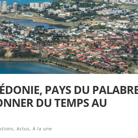
ÉDONIE, PAYS DU PALABRE
DONNER DU TEMPS AU
tutions
,
Actus
,
À la une