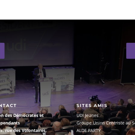
NTACT
SITES AMIS
on des Démocrates et
UDI Jeunes
épendants
G
roupe Union Centriste au S
is
, rue des Volontaires,
ALDE PARTY