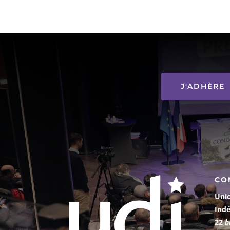
J'ADHÈRE
CO
Uni
Ind
22
b