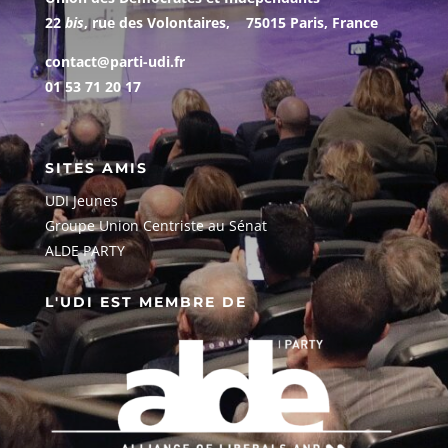
22
bis
, rue des Volontaires, 75015 Paris, France
contact@parti-udi.fr
01 53 71 20 17
SITES AMIS
UDI Jeunes
G
roupe Union Centriste au Sénat
ALDE PARTY
L'UDI EST MEMBRE DE