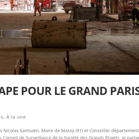
APE POUR LE GRAND PARI
us
,
À la une
s Nicolas Samsoen, Maire de Massy (91) et Conseiller département
du Conseil de Surveillance de la Société des Grands Projets. Je part