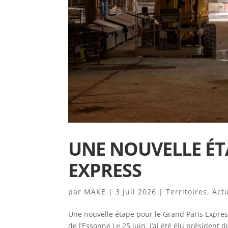
UNE NOUVELLE ÉT
EXPRESS
par
MAKE
|
3 Juil 2026
|
Territoires
,
Act
Une nouvelle étape pour le Grand Paris Expres
de l’Essonne Le 25 juin, j’ai été élu président 