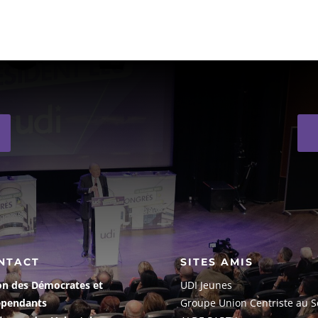
NTACT
SITES AMIS
on des Démocrates et
UDI Jeunes
épendants
G
roupe Union Centriste au S