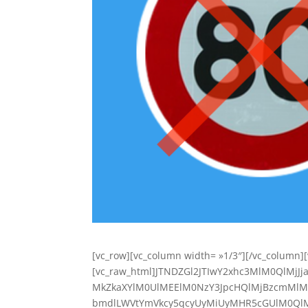
[vc_row][vc_column width= »1/3″][/vc_column]
[vc_raw_html]JTNDZGl2JTIwY2xhc3MlM0QlMj
MkZkaXYlM0UlMEElM0NzY3JpcHQlMjBzcmMlM0
bmdlLWVtYmVkcy5qcyUyMiUyMHR5cGUlM0QlMj