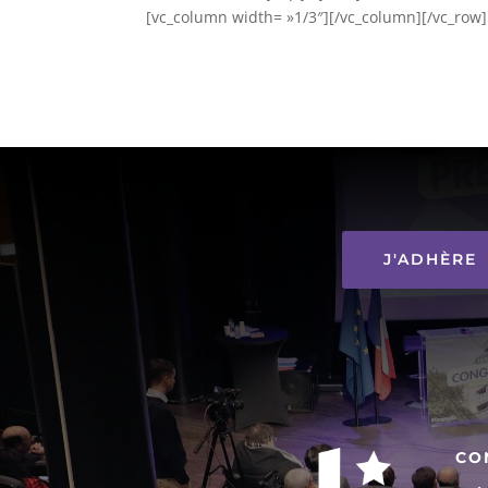
[vc_column width= »1/3″][/vc_column][/vc_row]
J'ADHÈRE
CO