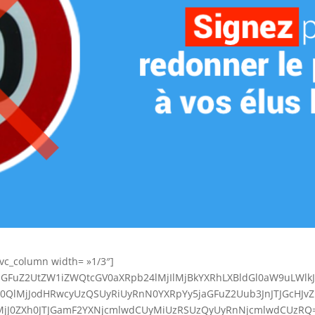
[vc_column width= »1/3″]
JjaGFuZ2UtZW1iZWQtcGV0aXRpb24lMjIlMjBkYXRhLXBldGl0aW9uLWl
QlMjJodHRwcyUzQSUyRiUyRnN0YXRpYy5jaGFuZ2Uub3JnJTJGcHJvZ
J0ZXh0JTJGamF2YXNjcmlwdCUyMiUzRSUzQyUyRnNjcmlwdCUzRQ==[/