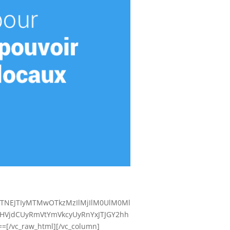
kJTNEJTIyMTMwOTkzMzIlMjIlM0UlM0Ml
HVjdCUyRmVtYmVkcyUyRnYxJTJGY2hh
vc_raw_html][/vc_column]