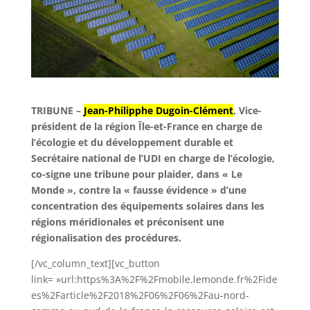
TRIBUNE –
Jean-Philipphe Dugoin-Clément
, Vice-
président de la région Île-et-France en charge de
l’écologie et du développement durable et
Secrétaire national de l’UDI en charge de l’écologie,
co-signe une tribune pour plaider, dans « Le
Monde », contre la « fausse évidence » d’une
concentration des équipements solaires dans les
régions méridionales et préconisent une
régionalisation des procédures.
[/vc_column_text][vc_button
link= »url:https%3A%2F%2Fmobile.lemonde.fr%2Fide
es%2Farticle%2F2018%2F06%2F06%2Fau-nord-