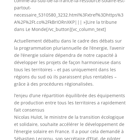
comme-au-sud-de-la-france-la-ressource-solaire-est-
partout-
necessaire_5310580_3232.html%3Fxtref%3Dhttps%3
A%2F%2Ft.co%2FkBrIORnXKP||| »]Lire la tribune
dans Le Monde[/vc_button][vc_column_text]
Actuellement débattu dans le cadre des débats sur
la programmation pluriannuelle de l’énergie, l’avenir
de l’énergie solaire dépendra de notre capacité à
développer les projets de façon harmonieuse dans
tous les territoires – et pas uniquement dans les
régions du sud où ils paraissent plus rentables –
grâce à des procédures régionalisées.
l’enjeu d’une répartition équilibrée des équipements
de production entre tous les territoires a rapidement
fait consensus
Nicolas Hulot, le ministre de la transition écologique
et solidaire, souhaite accélérer le développement de
l’énergie solaire en France. Il a pour cela demandé à
Sébastien Lecornu, son secrétaire d’Etat, de piloter