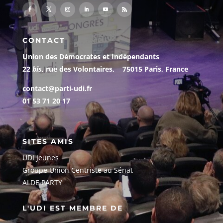
CONTACT
Union des Démocrates et Indépendants
22
bis
, rue des Volontaires, 75015 Paris, France
contact@parti-udi.fr
01 53 71 20 17
SITES AMIS
UDI Jeunes
G
roupe Union Centriste au Sénat
ALDE PARTY
L'UDI EST MEMBRE DE