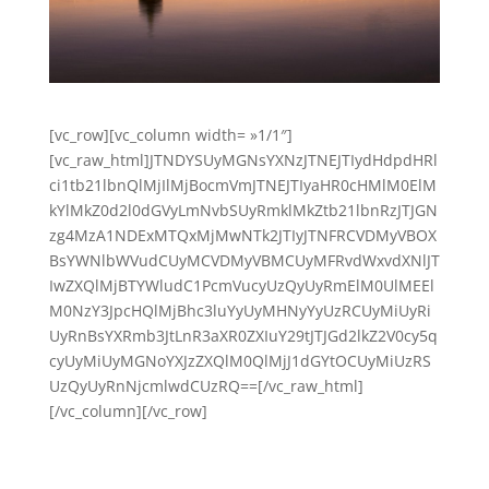
[vc_row][vc_column width= »1/1″]
[vc_raw_html]JTNDYSUyMGNsYXNzJTNEJTIydHdpdHRl
ci1tb21lbnQlMjIlMjBocmVmJTNEJTIyaHR0cHMlM0ElM
kYlMkZ0d2l0dGVyLmNvbSUyRmklMkZtb21lbnRzJTJGN
zg4MzA1NDExMTQxMjMwNTk2JTIyJTNFRCVDMyVBOX
BsYWNlbWVudCUyMCVDMyVBMCUyMFRvdWxvdXNlJT
IwZXQlMjBTYWludC1PcmVucyUzQyUyRmElM0UlMEEl
M0NzY3JpcHQlMjBhc3luYyUyMHNyYyUzRCUyMiUyRi
UyRnBsYXRmb3JtLnR3aXR0ZXIuY29tJTJGd2lkZ2V0cy5q
cyUyMiUyMGNoYXJzZXQlM0QlMjJ1dGYtOCUyMiUzRS
UzQyUyRnNjcmlwdCUzRQ==[/vc_raw_html]
[/vc_column][/vc_row]