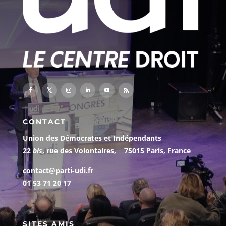
CONTACT
Union des Démocrates et Indépendants
22
bis
, rue des Volontaires, 75015 Paris, France
contact@parti-udi.fr
01 53 71 20 17
SITES AMIS