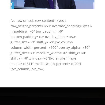
[vc_row unlock_row_content= »yes »
row_height_percent= »50″ override_padding= »yes »
h_padding= »0″ top_padding= »0″
bottom_padding= »0″ overlay_alpha= »50″
gutter_size= »3″ shift_y= »0″][vc_column
column_width_percent= »100″ overlay_alpha= »50″
gutter_size= »3″ medium_width= »0″ shift_x= »0″
shift_y= »0″ z_index= »0″][vc_single_image
media= »1511″ media_width_percent= »100″]
[/vc_column][/vc_row]